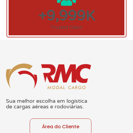
,
9
9
9
9
+
K
Trusted Client
Sua melhor escolha em logística
de cargas aéreas e rodoviárias.
Área do Cliente